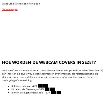
Vraag vrijblijvend een offerte aan
Nu aanvragen
HOE WORDEN DE WEBCAM COVERS INGEZET?
Webcam Covers kunnen uiteraard voor diverse doeleinden gebruikt worden. Denk hierbij
aan inzetten als give-away tijdens beurzen en evenementen, als relatiegeschenk, als
kleine attentie voor afdelingen binnen je organisatie of als welkomsgadget bij een
inschrijving of aanmelding.
Relatiegeschenk – 42%
42%
42%
Uitdelen als Giveaway – 31%
31%
31%
Binnen de eigen organisatie – 27%
27%
27%