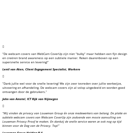

“De webcam covers van WebCam CoverUp zijn niet “bulky” maar hebben een fijn design
en creëren brand awareness op een subtiele manier. Reken daarenboven op een
supersnelle service en levering!”
Lentl van Aken, Client Engagement Specialist, Workero

“Dank jullie wel voor de snelle levering! We zijn zeer tevreden over jullie werkwijze,
uitvoering en afhandeling. De webcam covers zijn al volop uitgedeeld en worden goed
ontvangen door de gebruikers.”
John van Amstel, ICT Rijk van Nijmegen

“Wij vinden de privacy van Louwman Group én onze medewerkers van belang. De platte en
subtiele webcam covers van Webcam CoverUp zijn zodoende een mooie aanvulling om
Louwman Privacy Proof te maken. En dankzij de snelle service waren ze ook nog op tijd
binnen voor de Dag van de Privacy. Top!”
Louwman Group Holding B.V.