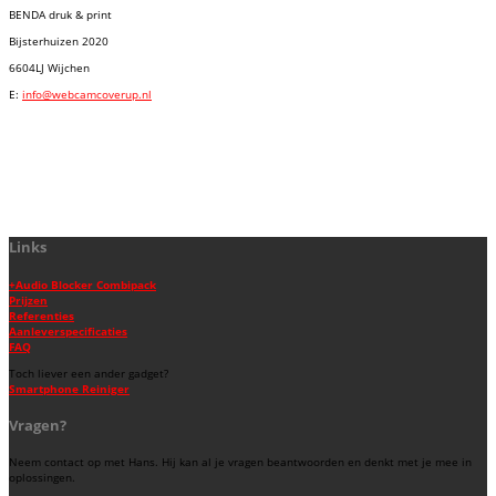
BENDA druk & print
Bijsterhuizen 2020
6604LJ Wijchen
E:
info@webcamcoverup.nl
Links
+Audio Blocker Combipack
Prijzen
Referenties
Aanleverspecificaties
FAQ
Toch liever een ander gadget?
Smartphone Reiniger
Vragen?
Neem contact op met Hans. Hij kan al je vragen beantwoorden en denkt met je mee in
oplossingen.